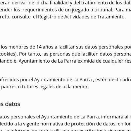
eran derivar de dicha finalidad y del tratamiento de los dat
atender los requerimientos de un juzgado o tribunal. Para 
eto, consulte el Registro de Actividades de Tratamiento.
 los menores de 14 años a facilitar sus datos personales po
 cookies). Por tanto, las personas que faciliten datos perso
ndo el Ayuntamiento de La Parra eximida de cualquier res
 ofrecidos por el Ayuntamiento de La Parra , estén destinad
 padres o tutores legales del o la menor.
us datos
tos personales el Ayuntamiento de La Parra, informará al in
ecido a la vigente normativa de protección de datos; en form
lo. La información será facilitada por escrito, inclusive por 