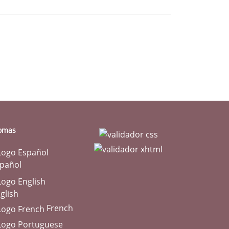
iomas
pañol
glish
French