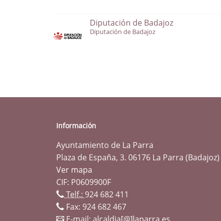
Diputación de Badajoz
Diputación de Badajoz
Información
Ayuntamiento de La Parra
Plaza de España, 3. 06176 La Parra (Badajoz)
Ver mapa
CIF: P0609900F
Telf.:
924 682 411
Fax: 924 682 467
E-mail:
alcaldia[@]laparra.es