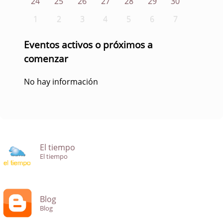
24
25
26
27
28
29
30
1
2
3
4
5
6
7
Eventos activos o próximos a
comenzar
No hay información
El tiempo
El tiempo
Blog
Blog