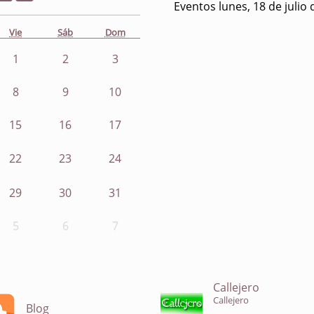
Eventos lunes, 18 de julio
Vie
Sáb
Dom
1
2
3
8
9
10
15
16
17
22
23
24
29
30
31
5
6
7
Callejero
Callejero
Blog