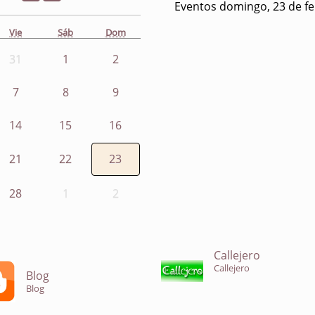
Eventos domingo, 23 de f
Vie
Sáb
Dom
31
1
2
7
8
9
14
15
16
21
22
23
28
1
2
Callejero
Callejero
Blog
Blog