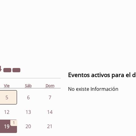
4
Eventos activos para el d
Vie
Sáb
Dom
No existe Información
5
6
7
12
13
14
1
19
20
21