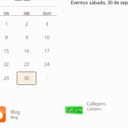
Eventos sábado, 30 de se
Vie
Sáb
Dom
1
2
3
8
9
10
15
16
17
22
23
24
29
30
1
Callejero
Callejero
Blog
Blog