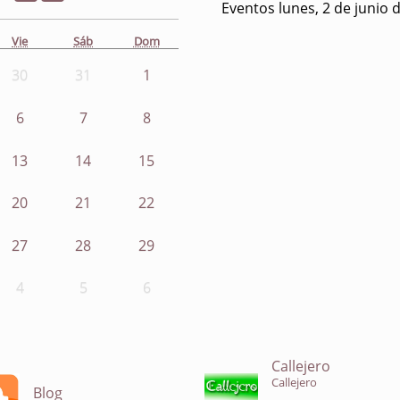
Eventos lunes, 2 de junio 
Vie
Sáb
Dom
30
31
1
6
7
8
13
14
15
20
21
22
27
28
29
4
5
6
Callejero
Callejero
Blog