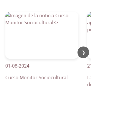
❯
-08-2024
21-04-2026
rso Monitor Sociocultural
La Parra apuesta por lo
de peatones inteligentes