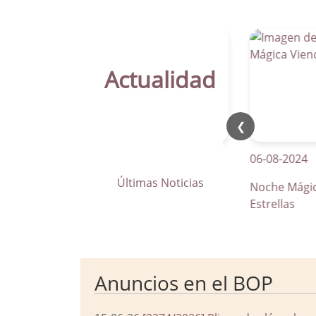
Actualidad
❮
21-04-2026
06-08-2024
Últimas Noticias
La Parra apuesta por los pasos
Noche Mágica Vi
de peatones inteligentes
Estrellas
Anuncios en el BOP