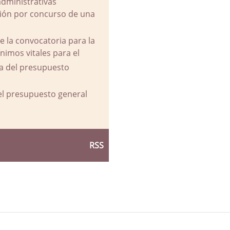
administrativas
ación por concurso de una
e la convocatoria para la
imos vitales para el
va del presupuesto
del presupuesto general
RSS
d Ayuntamiento de La Parra