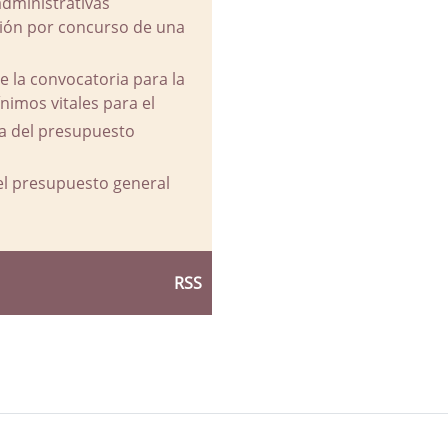
administrativas
ación por concurso de una
e la convocatoria para la
imos vitales para el
va del presupuesto
del presupuesto general
RSS
d Ayuntamiento de La Parra