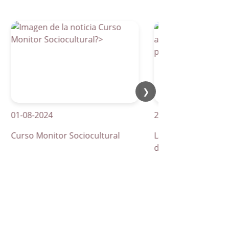
❯
1-08-2024
21-04-2026
urso Monitor Sociocultural
La Parra apuesta por lo
de peatones inteligente