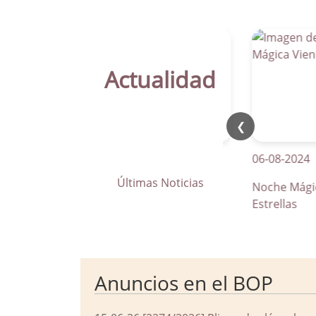
Actualidad
❮
21-04-2026
06-08-2024
Últimas Noticias
La Parra apuesta por los pasos
Noche Mágica Vi
de peatones inteligentes
Estrellas
Anuncios en el BOP