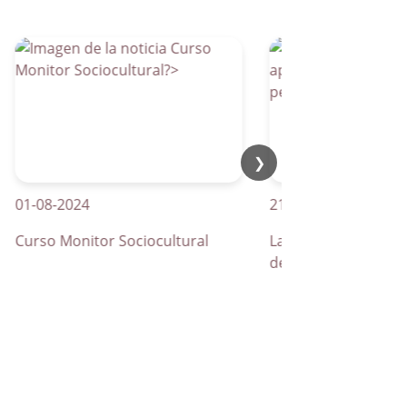
❯
-08-2024
21-04-2026
rso Monitor Sociocultural
La Parra apuesta por los
de peatones inteligentes