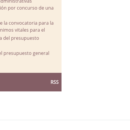
administrativas
ación por concurso de una
e la convocatoria para la
imos vitales para el
va del presupuesto
del presupuesto general
RSS
d Ayuntamiento de La Parra