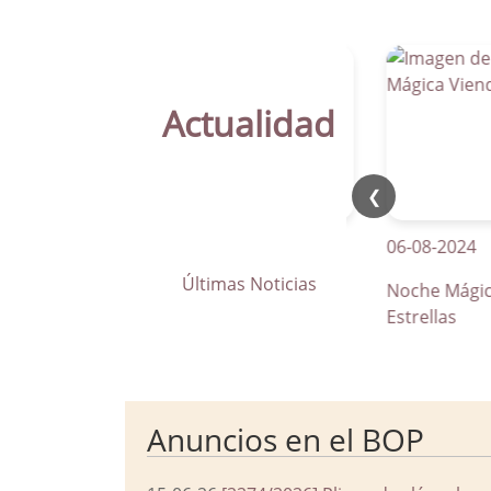
Actualidad
❮
21-04-2026
06-08-2024
Últimas Noticias
La Parra apuesta por los pasos
Noche Mágica Vie
de peatones inteligentes
Estrellas
Anuncios en el BOP