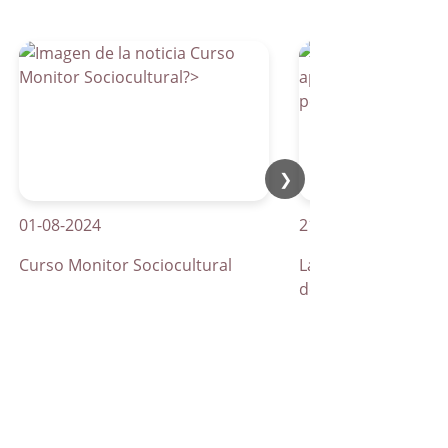
❯
-08-2024
21-04-2026
rso Monitor Sociocultural
La Parra apuesta por los
de peatones inteligentes