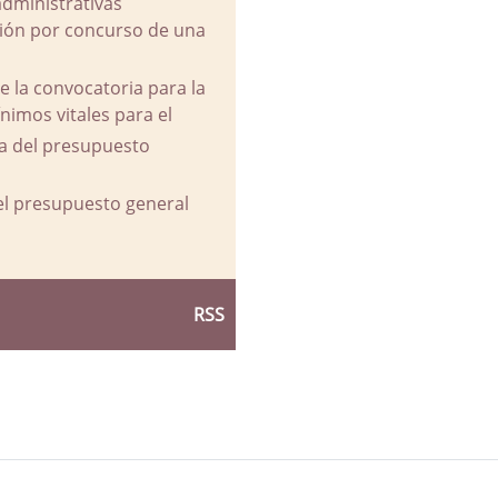
administrativas
ación por concurso de una
e la convocatoria para la
imos vitales para el
va del presupuesto
del presupuesto general
RSS
d Ayuntamiento de La Parra