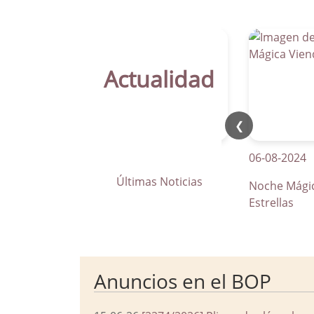
Actualidad
❮
21-04-2026
06-08-2024
Últimas Noticias
La Parra apuesta por los pasos
Noche Mágica Vie
de peatones inteligentes
Estrellas
Anuncios en el BOP