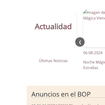
Actualidad
❮
21-04-2026
06-08-2024
Últimas Noticias
La Parra apuesta por los pasos
Noche Mágica Vie
de peatones inteligentes
Estrellas
Anuncios en el BOP