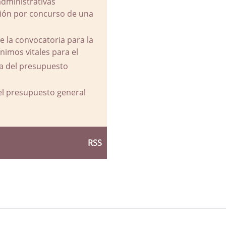
administrativas
ación por concurso de una
e la convocatoria para la
imos vitales para el
va del presupuesto
del presupuesto general
RSS
d Ayuntamiento de La Parra