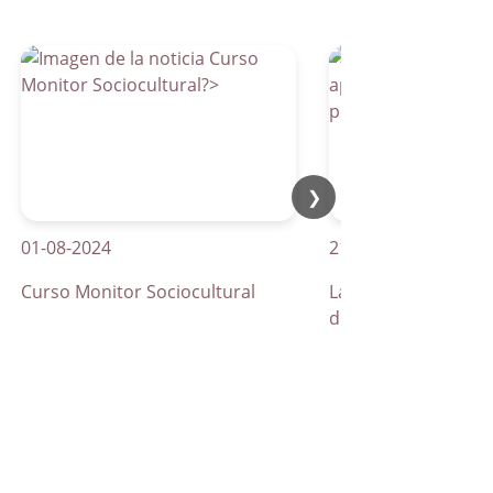
❯
-08-2024
21-04-2026
rso Monitor Sociocultural
La Parra apuesta por los
de peatones inteligentes