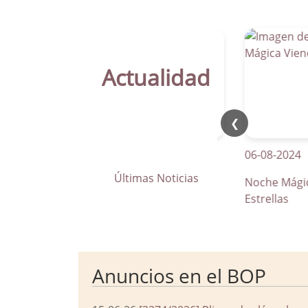
Actualidad
❮
21-04-2026
06-08-2024
Últimas Noticias
La Parra apuesta por los pasos
Noche Mágica Vie
de peatones inteligentes
Estrellas
Anuncios en el BOP