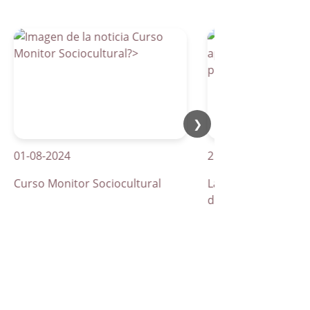
❯
-08-2024
21-04-2026
rso Monitor Sociocultural
La Parra apuesta por los
de peatones inteligentes