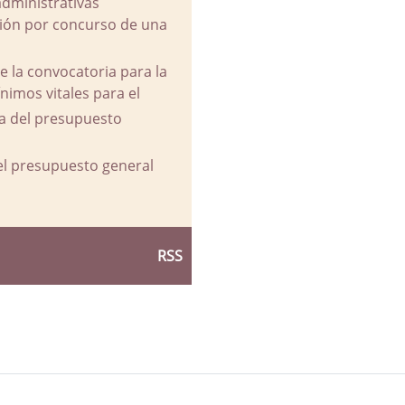
administrativas
ación por concurso de una
e la convocatoria para la
imos vitales para el
va del presupuesto
del presupuesto general
RSS
d Ayuntamiento de La Parra