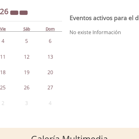
026
Eventos activos para el 
Vie
Sáb
Dom
No existe Información
4
5
6
11
12
13
18
19
20
25
26
27
2
3
4
Galería Multimedia