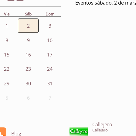
Eventos sábado, 2 de mar
Vie
Sáb
Dom
1
2
3
8
9
10
15
16
17
22
23
24
29
30
31
5
6
7
Callejero
Callejero
Blog