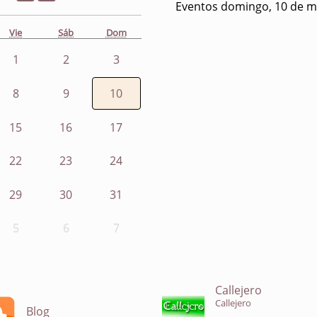
Eventos domingo, 10 de m
Vie
Sáb
Dom
1
2
3
8
9
10
15
16
17
22
23
24
29
30
31
5
6
7
Callejero
Callejero
Blog