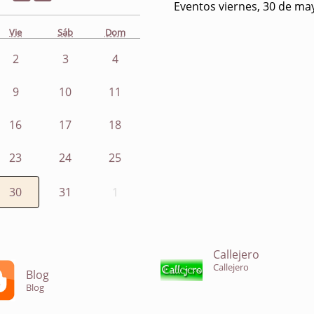
Eventos viernes, 30 de ma
Vie
Sáb
Dom
2
3
4
9
10
11
16
17
18
23
24
25
30
31
1
Callejero
Callejero
Blog
Blog