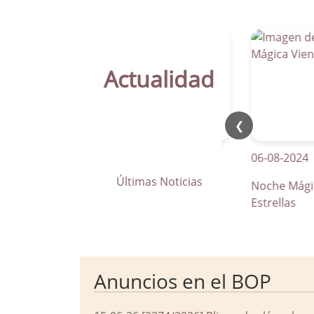
Actualidad
❮
21-04-2026
06-08-2024
Últimas Noticias
La Parra apuesta por los pasos
Noche Mágica Vi
de peatones inteligentes
Estrellas
Anuncios en el BOP