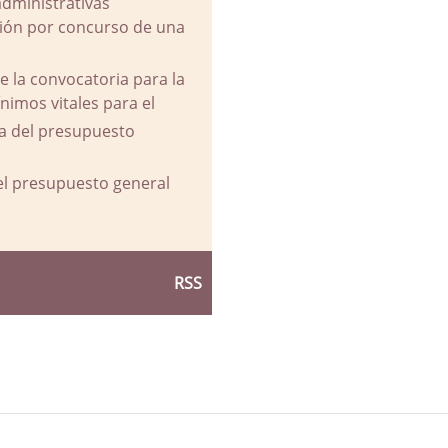
administrativas
ación por concurso de una
e la convocatoria para la
imos vitales para el
va del presupuesto
del presupuesto general
RSS
d Ayuntamiento de La Parra