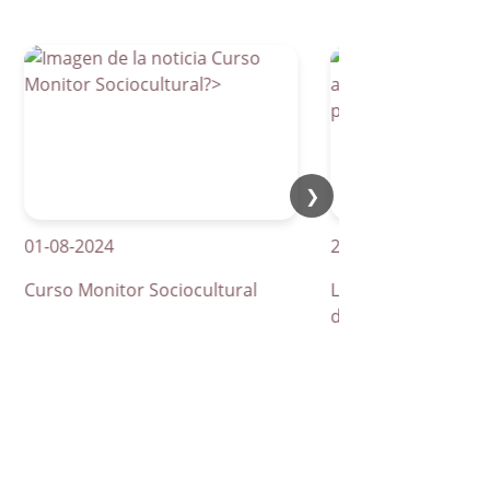
❯
-08-2024
21-04-2026
rso Monitor Sociocultural
La Parra apuesta por lo
de peatones inteligente