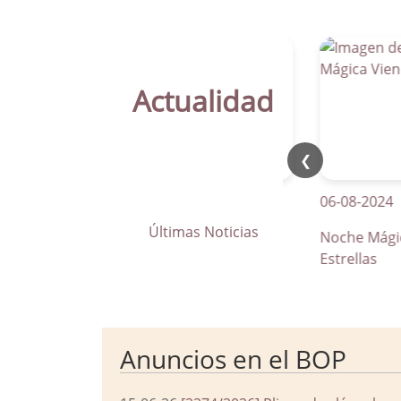
Actualidad
❮
21-04-2026
06-08-2024
Últimas Noticias
La Parra apuesta por los pasos
Noche Mágica Vi
de peatones inteligentes
Estrellas
Anuncios en el BOP