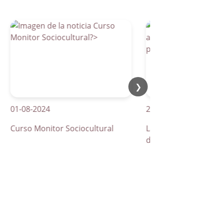
❯
-08-2024
21-04-2026
rso Monitor Sociocultural
La Parra apuesta por lo
de peatones inteligentes