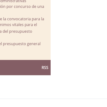
administrativas
ación por concurso de una
e la convocatoria para la
imos vitales para el
va del presupuesto
del presupuesto general
RSS
d Ayuntamiento de La Parra