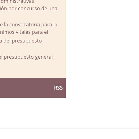
administrativas
ación por concurso de una
e la convocatoria para la
imos vitales para el
va del presupuesto
del presupuesto general
RSS
d Ayuntamiento de La Parra