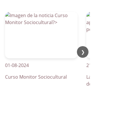
❯
-08-2024
21-04-2026
rso Monitor Sociocultural
La Parra apuesta por los
de peatones inteligentes