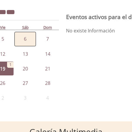
Eventos activos para el d
Vie
Sáb
Dom
No existe Información
5
6
7
12
13
14
1
19
20
21
26
27
28
2
3
4
Galería Multimedia