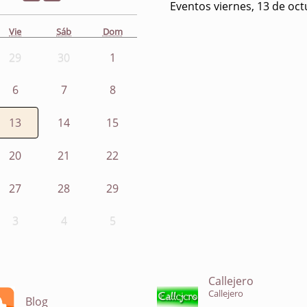
Eventos viernes, 13 de oc
Vie
Sáb
Dom
29
30
1
6
7
8
13
14
15
20
21
22
27
28
29
3
4
5
Callejero
Callejero
Blog