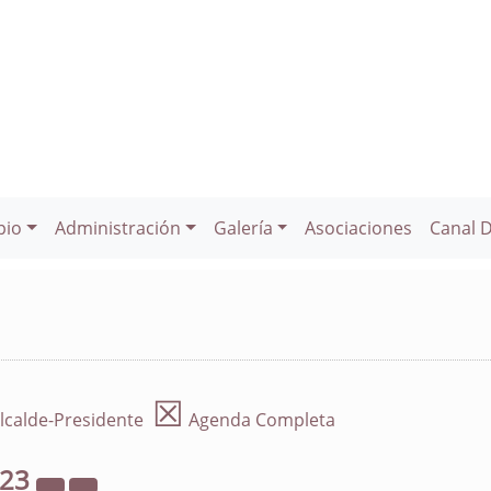
pio
Administración
Galería
Asociaciones
Canal 
☒
lcalde-Presidente
Agenda Completa
023