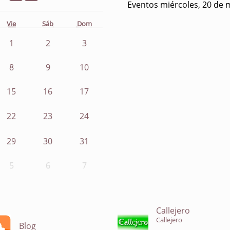
Eventos miércoles, 20 de 
Vie
Sáb
Dom
1
2
3
8
9
10
15
16
17
22
23
24
29
30
31
5
6
7
Callejero
Callejero
Blog