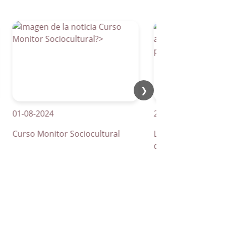
❯
1-08-2024
21-04-2026
urso Monitor Sociocultural
La Parra apuesta por lo
de peatones inteligente