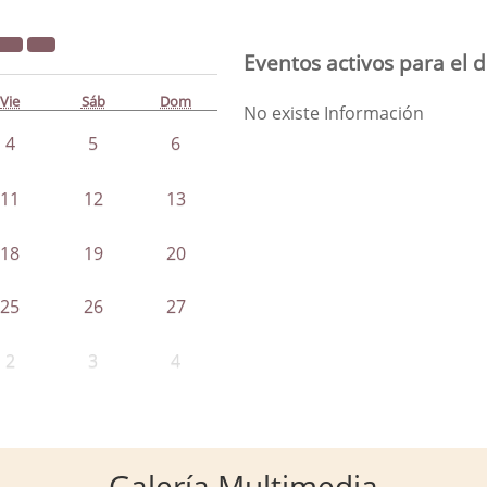
Eventos activos para el d
Vie
Sáb
Dom
No existe Información
4
5
6
11
12
13
18
19
20
25
26
27
2
3
4
Galería Multimedia