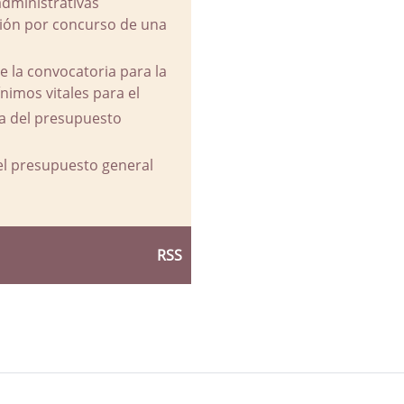
administrativas
ación por concurso de una
e la convocatoria para la
imos vitales para el
va del presupuesto
del presupuesto general
RSS
d Ayuntamiento de La Parra