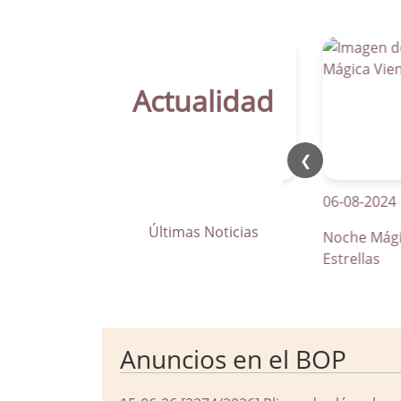
Actualidad
❮
21-04-2026
06-08-2024
Últimas Noticias
La Parra apuesta por los pasos
Noche Mágica Vi
de peatones inteligentes
Estrellas
Anuncios en el BOP