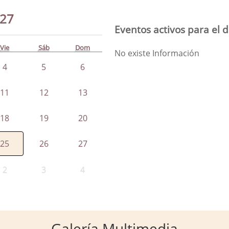
27
Eventos activos para el d
Vie
Sáb
Dom
No existe Información
4
5
6
11
12
13
18
19
20
25
26
27
2
3
4
Galería Multimedia