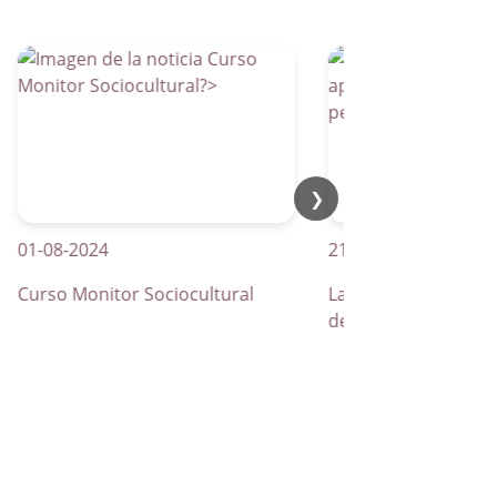
❯
08-2024
21-04-2026
so Monitor Sociocultural
La Parra apuesta por los
de peatones inteligentes