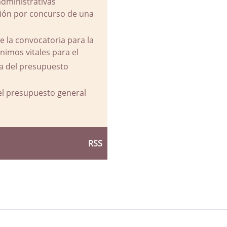
administrativas
ación por concurso de una
e la convocatoria para la
imos vitales para el
va del presupuesto
del presupuesto general
RSS
d Ayuntamiento de La Parra