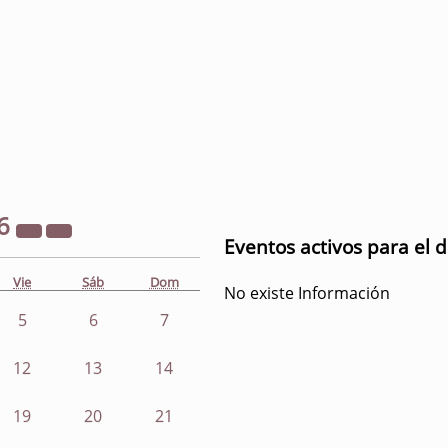
6
Eventos activos para el d
Vie
Sáb
Dom
No existe Información
5
6
7
12
13
14
19
20
21