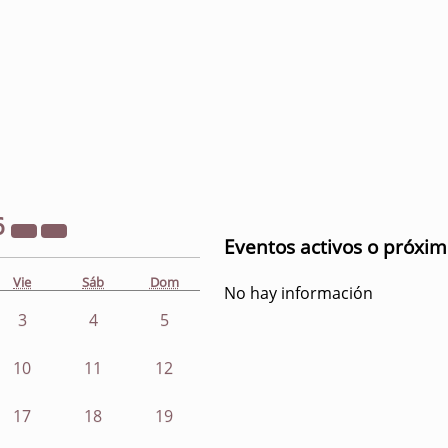
6
Eventos activos o próxi
Vie
Sáb
Dom
No hay información
3
4
5
10
11
12
17
18
19