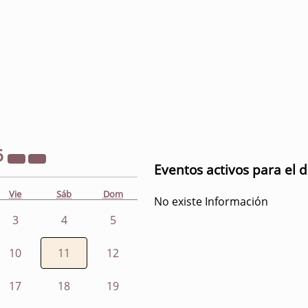
6
Eventos activos para el d
Vie
Sáb
Dom
No existe Información
3
4
5
10
11
12
17
18
19