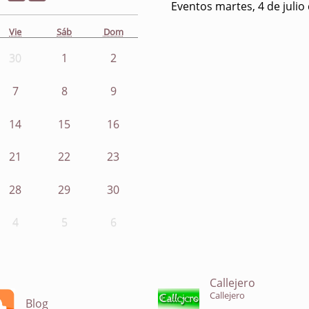
Eventos martes, 4 de julio
Vie
Sáb
Dom
30
1
2
7
8
9
14
15
16
21
22
23
28
29
30
4
5
6
Callejero
Callejero
Blog