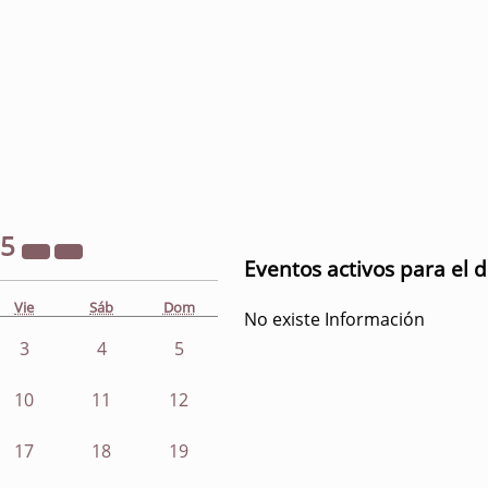
25
Eventos activos para el 
Vie
Sáb
Dom
No existe Información
3
4
5
10
11
12
17
18
19