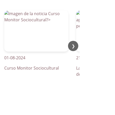
❯
-08-2024
21-04-2026
rso Monitor Sociocultural
La Parra apuesta por los
de peatones inteligentes