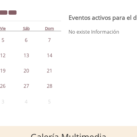
Eventos activos para el d
Vie
Sáb
Dom
No existe Información
5
6
7
12
13
14
19
20
21
26
27
28
3
4
5
Galería Multimedia