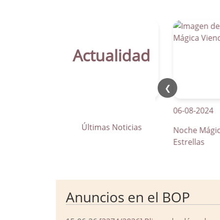
Actualidad
❮
21-04-2026
06-08-2024
Últimas Noticias
La Parra apuesta por los pasos
Noche Mágica Vie
de peatones inteligentes
Estrellas
Anuncios en el BOP