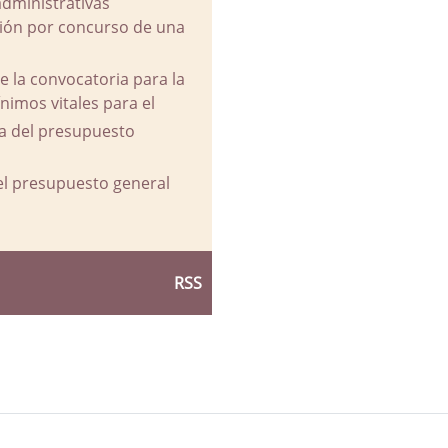
administrativas
ación por concurso de una
e la convocatoria para la
imos vitales para el
va del presupuesto
del presupuesto general
RSS
d Ayuntamiento de La Parra