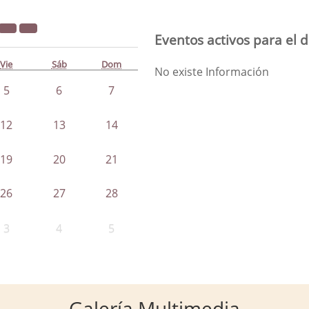
Eventos activos para el d
Vie
Sáb
Dom
No existe Información
5
6
7
12
13
14
19
20
21
26
27
28
3
4
5
Galería Multimedia