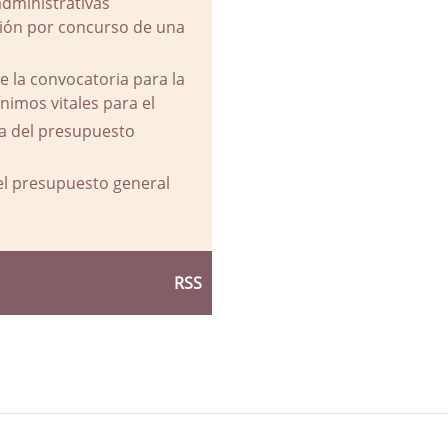
administrativas
ación por concurso de una
e la convocatoria para la
imos vitales para el
va del presupuesto
del presupuesto general
RSS
d Ayuntamiento de La Parra