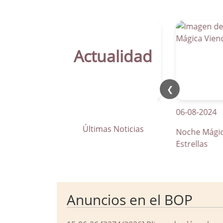
Actualidad
❮
21-04-2026
06-08-2024
Últimas Noticias
La Parra apuesta por los pasos
Noche Mágica Vie
de peatones inteligentes
Estrellas
Anuncios en el BOP