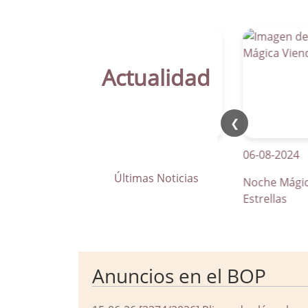
Actualidad
❮
21-04-2026
06-08-2024
Últimas Noticias
La Parra apuesta por los pasos
Noche Mágica Vie
de peatones inteligentes
Estrellas
Anuncios en el BOP