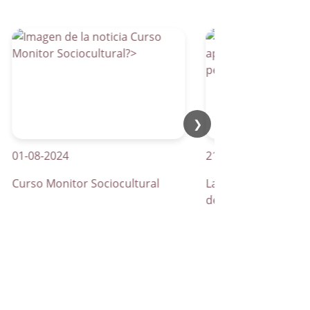
❯
-08-2024
21-04-2026
rso Monitor Sociocultural
La Parra apuesta por los
de peatones inteligentes