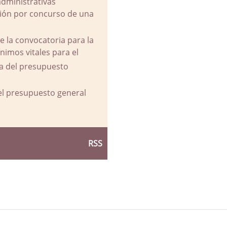
administrativas
ación por concurso de una
e la convocatoria para la
imos vitales para el
va del presupuesto
del presupuesto general
RSS
d Ayuntamiento de La Parra