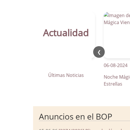
Actualidad
❮
21-04-2026
06-08-2024
Últimas Noticias
La Parra apuesta por los pasos
Noche Mágica Vi
de peatones inteligentes
Estrellas
Anuncios en el BOP