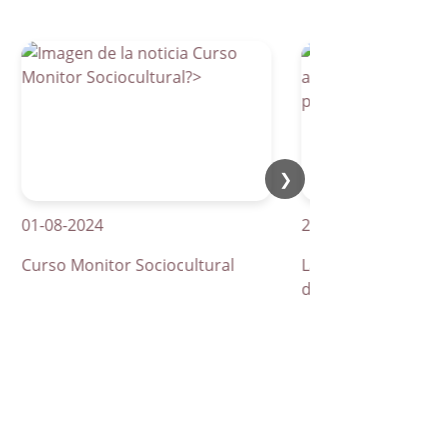
❯
-08-2024
21-04-2026
rso Monitor Sociocultural
La Parra apuesta por lo
de peatones inteligentes