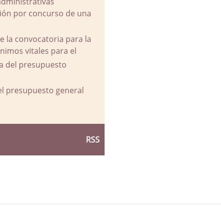
administrativas
ación por concurso de una
e la convocatoria para la
imos vitales para el
va del presupuesto
del presupuesto general
RSS
d Ayuntamiento de La Parra